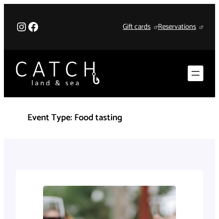
Skip
to
Instagram
Facebook
Gift cards
Reservations
content
Event Type:
Food tasting